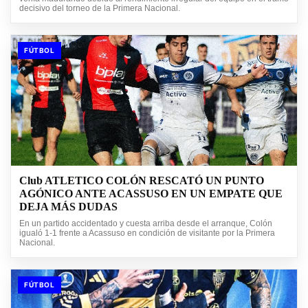
decisivo del torneo de la Primera Nacional.
FÚTBOL
Club ATLETICO COLÓN RESCATÓ UN PUNTO
AGÓNICO ANTE ACASSUSO EN UN EMPATE QUE
DEJA MÁS DUDAS
En un partido accidentado y cuesta arriba desde el arranque, Colón
igualó 1-1 frente a Acassuso en condición de visitante por la Primera
Nacional.
FÚTBOL