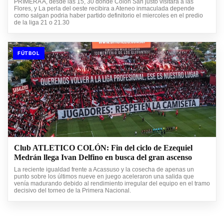
PRIMERA A, desde las 15, 30 donde Colón San justo visitara a las
Flores, y La perla del oeste recibira a Ateneo inmaculada depende
como salgan podria haber partido definitorio el miercoles en el predio
de la liga 21 o 21.30
FÚTBOL
Club ATLETICO COLÓN: Fin del ciclo de Ezequiel
Medrán llega Ivan Delfino en busca del gran ascenso
La reciente igualdad frente a Acassuso y la cosecha de apenas un
punto sobre los últimos nueve en juego aceleraron una salida que
venía madurando debido al rendimiento irregular del equipo en el tramo
decisivo del torneo de la Primera Nacional.