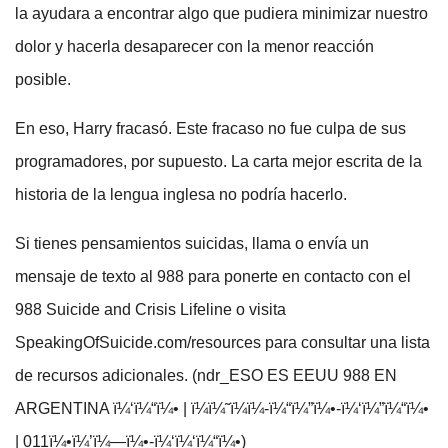
la ayudara a encontrar algo que pudiera minimizar nuestro
dolor y hacerla desaparecer con la menor reacción
posible.
En eso, Harry fracasó. Este fracaso no fue culpa de sus
programadores, por supuesto. La carta mejor escrita de la
historia de la lengua inglesa no podría hacerlo.
Si tienes pensamientos suicidas, llama o envía un
mensaje de texto al 988 para ponerte en contacto con el
988 Suicide and Crisis Lifeline o visita
SpeakingOfSuicide.com/resources para consultar una lista
de recursos adicionales. (ndr_ESO ES EEUU 988 EN
ARGENTINA ï¼‘ï¼“ï¼• | ï¼ï¼˜ï¼ï¼-ï¼“ï¼”ï¼•-ï¼‘ï¼”ï¼“ï¼•
| 011ï¼•ï¼’ï¼—ï¼•-ï¼‘ï¼‘ï¼“ï¼•)