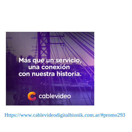
Https://www.cablevideodigitalbionik.com.ar/#promo293