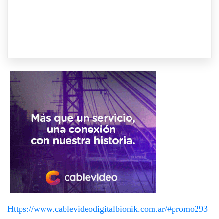
Https://www.cablevideodigitalbionik.com.ar/#promo293