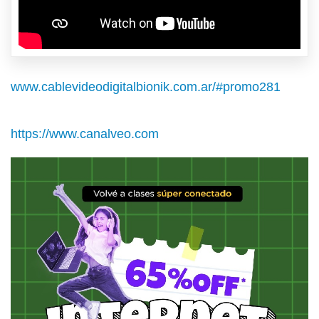
www.cablevideodigitalbionik.com.ar/#promo281
https://www.canalveo.com