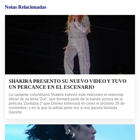
Notas Relacionadas
SHAKIRA PRESENTO SU NUEVO VIDEO Y TUVO
UN PERCANCE EN EL ESCENARIO
La cantante colombiana Shakira estrenó este miércoles el videoclip
oficial de su tema 'Zoo', que formará parte de la banda sonora de la
película 'Zootopia 2' que Disney estrenará en cines el próximo 26 de
noviembre, y en la que la artista pone voz a una gacela llamada
Gazelle.