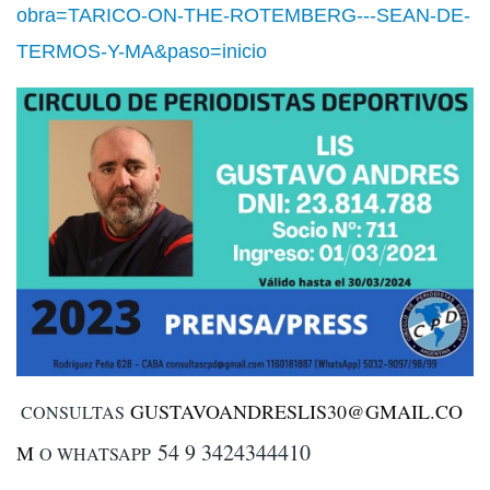
obra=TARICO-ON-THE-ROTEMBERG---SEAN-DE-
TERMOS-Y-MA&paso=inicio
GUSTAVOANDRESLIS30@GMAIL.CO
CONSULTAS
54 9 3424344410
M
O WHATSAPP