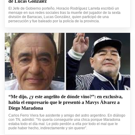
de Lucas González
El Jefe de Gobierno porteño, Horacio Rodríguez Larreta escribió un
mensaje en sus redes sociales tras la muerte del jugador de la sexta
división de Barracas, Lucas González, quien participó de una
persecución y fue baleado por la policía de la provincia.
“Me dijo, ¿y este angelito de dónde vino?”: en exclusiva,
habla el empresario que le presentó a Mavys Álvarez a
Diego Maradona
Carlos Ferro Viera fue asistente y amigo del astro argentino. En diálogo
con TN, admitió: “Yo quería conseguirle una chica porque Maradona
estaba todo el día mal. Le pido perdón a ella por todo el mal que le
pude haber hecho, indirectamente y sin querer”.