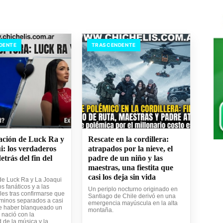
DENTE
TRASCENDENTE
ación de Luck Ra y
Rescate en la cordillera:
i: los verdaderos
atrapados por la nieve, el
etrás del fin del
padre de un niño y las
maestras, una fiestita que
casi los deja sin vida
de Luck Ra y La Joaqui
os fanáticos y a las
Un periplo nocturno originado en
les tras confirmarse que
Santiago de Chile derivó en una
minos separados a casi
emergencia mayúscula en la alta
e haber blanqueado un
montaña.
 nació con la
 de la música y la