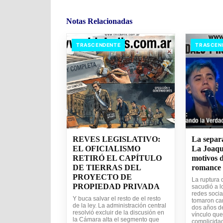
Notas Relacionadas
TRASCENDENTE
TRASCEN
REVES LEGISLATIVO:
La separ
EL OFICIALISMO
La Joaqu
RETIRÓ EL CAPÍTULO
motivos d
DE TIERRAS DEL
romance
PROYECTO DE
La ruptura 
PROPIEDAD PRIVADA
sacudió a l
redes socia
Y buca salvar el resto de el resto
tomaron ca
de la ley. La administración central
dos años d
resolvió excluir de la discusión en
vínculo que
la Cámara alta el segmento que
complicidad