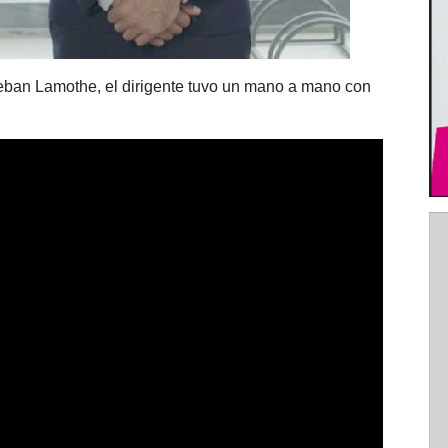
eban Lamothe, el dirigente tuvo un mano a mano con