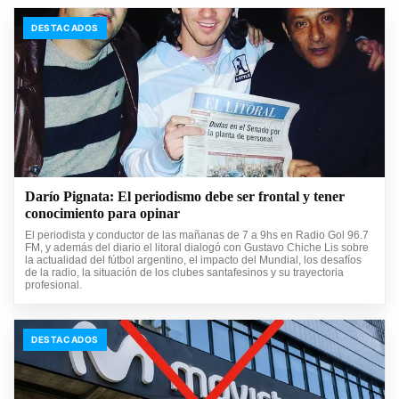
DESTACADOS
Darío Pignata: El periodismo debe ser frontal y tener
conocimiento para opinar
El periodista y conductor de las mañanas de 7 a 9hs en Radio Gol 96.7
FM, y además del diario el litoral dialogó con Gustavo Chiche Lis sobre
la actualidad del fútbol argentino, el impacto del Mundial, los desafíos
de la radio, la situación de los clubes santafesinos y su trayectoria
profesional.
DESTACADOS