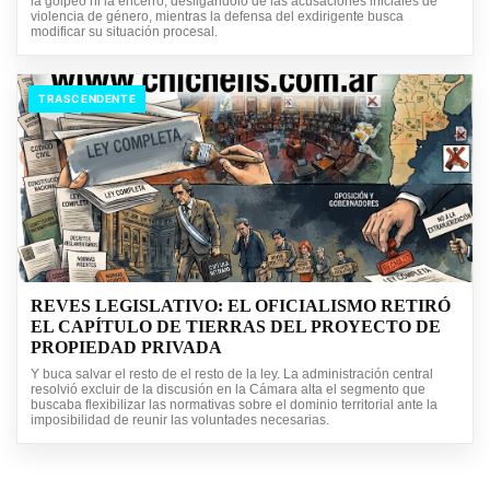
la golpeó ni la encerró, desligándolo de las acusaciones iniciales de
violencia de género, mientras la defensa del exdirigente busca
modificar su situación procesal.
TRASCENDENTE
REVES LEGISLATIVO: EL OFICIALISMO RETIRÓ
EL CAPÍTULO DE TIERRAS DEL PROYECTO DE
PROPIEDAD PRIVADA
Y buca salvar el resto de el resto de la ley. La administración central
resolvió excluir de la discusión en la Cámara alta el segmento que
buscaba flexibilizar las normativas sobre el dominio territorial ante la
imposibilidad de reunir las voluntades necesarias.