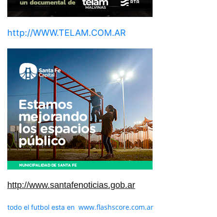
http://WWW.TELAM.COM.AR
http://www.santafenoticias.gob.ar
www.flashscore.com.ar
todo el futbol esta en