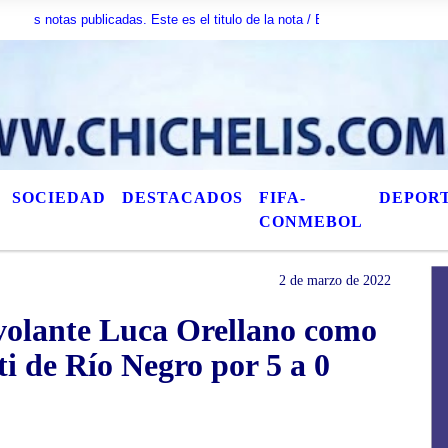
as publicadas. Este es el titulo de la nota / Esta es otra nota / AquÃ­ puede
SOCIEDAD
DESTACADOS
FIFA-
DEPOR
CONMEBOL
2 de marzo de 2022
l volante Luca Orellano como
tti de Río Negro por 5 a 0