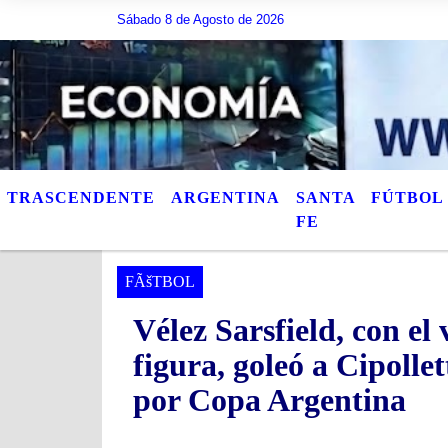
escribir lo que quiera, o bien puede mostrar los Ãºltimos tÃ­tulos de las not
Sábado 8 de Agosto de 2026
TRASCENDENTE
ARGENTINA
SANTA
FÚTBOL
FE
FÃšTBOL
Vélez Sarsfield, con e
figura, goleó a Cipolle
por Copa Argentina