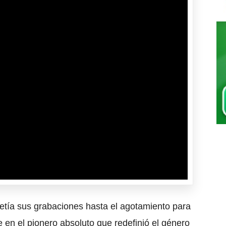
etía sus grabaciones hasta el agotamiento para
se en el pionero absoluto que redefinió el género