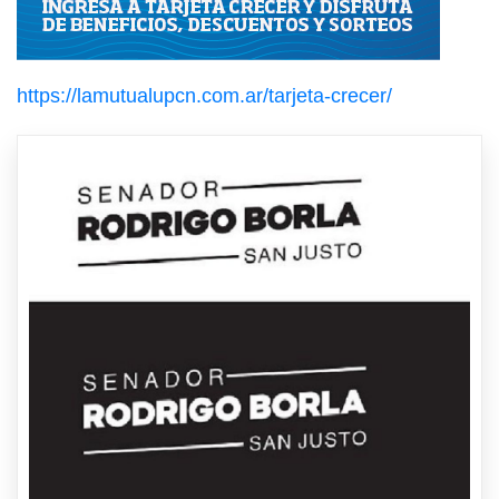
https://lamutualupcn.com.ar/tarjeta-crecer/