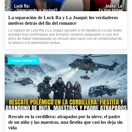
La separación de Luck Ra y La Joaqui: los verdaderos
motivos detrás del fin del romance
La ruptura de Luck Ra y La Joaqui sacudió a los fanáticos y a las redes
sociales tras confirmarse que tomaron caminos separados a casi dos
años de haber blanqueado un vínculo que nació con la complicidad de
la música y la admiración mutua.
TRASCENDENTE
Rescate en la cordillera: atrapados por la nieve, el padre
de un niño y las maestras, una fiestita que casi los deja sin
vida