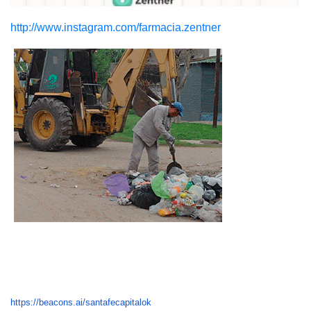
http://www.instagram.com/farmacia.zentner
https://beacons.ai/santafecapitalok