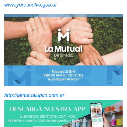
www.yoresuelvo.gob.ar
http://lamutualupcn.com.ar