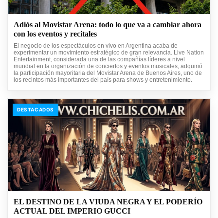
Adiós al Movistar Arena: todo lo que va a cambiar ahora
con los eventos y recitales
El negocio de los espectáculos en vivo en Argentina acaba de
experimentar un movimiento estratégico de gran relevancia. Live Nation
Entertainment, considerada una de las compañías líderes a nivel
mundial en la organización de conciertos y eventos musicales, adquirió
la participación mayoritaria del Movistar Arena de Buenos Aires, uno de
los recintos más importantes del país para shows y entretenimiento.
DESTACADOS
EL DESTINO DE LA VIUDA NEGRA Y EL PODERÍO
ACTUAL DEL IMPERIO GUCCI