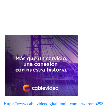
Https://www.cablevideodigitalbionik.com.ar/#promo293