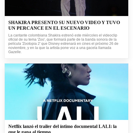
SHAKIRA PRESENTO SU NUEVO VIDEO Y TUVO
UN PERCANCE EN EL ESCENARIO
La cantante colombiana Shakira estrenó este miércoles el videoclip
oficial de su tema 'Zoo', que formará parte de la banda sonora de la
película 'Zootopia 2' que Disney estrenará en cines el próximo 26 de
noviembre, y en la que la artista pone voz a una gacela llamada
Gazelle.
Netflix lanzó el trailer del íntimo documental LALI: la
que le gana al tiempo