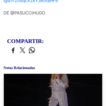
igsh=ZndqcXZkY3RmaHF6
DE @PASUCCIHUGO
COMPARTIR:
Notas Relacionadas