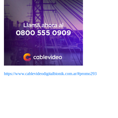
https://www.cablevideodigitalbionik.com.ar/#promo293