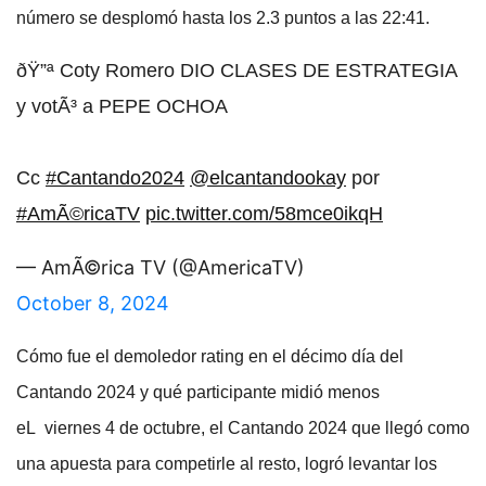
número se desplomó hasta los 2.3 puntos a las 22:41.
ðŸ”ª Coty Romero DIO CLASES DE ESTRATEGIA
y votÃ³ a PEPE OCHOA
Cc
#Cantando2024
@elcantandookay
por
#AmÃ©ricaTV
pic.twitter.com/58mce0ikqH
— AmÃ©rica TV (@AmericaTV)
October 8, 2024
Cómo fue el demoledor rating en el décimo día del
Cantando 2024 y qué participante midió menos
eL viernes 4 de octubre, el Cantando 2024 que llegó como
una apuesta para competirle al resto, logró levantar los