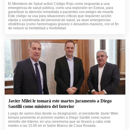
El Ministerio de Salud activó Código Rojo como respuesta a una
emergencia de salud pública, como una explosión en Ezeiza, para
garantizar la atención inmediata a pacientes con peligro de muerte.
Este código se usa para situaciones críticas que requieren acción
rápida y coordinada del personal de salud, ya sean emergencias
obstétricas (como hemorragias graves) o desastres masivos, con el fin
de reducir la mortalidad y morbilidad.
Javier Milei le tomará este martes juramento a Diego
Santilli como ministro del Interior
Luego de varios días desde su designación, el presidente Javier Milei
tomará juramento el próximo martes a Diego Santilli como nuevo
ministro del Interior, en una ceremonia que se llevará a cabo este
martes a las 15:00 en el Salón Blanco de Casa Rosada.