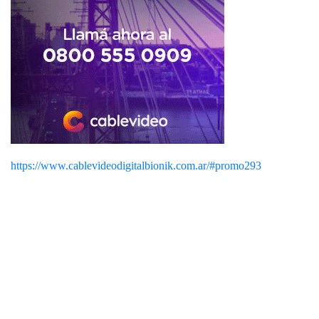
https://www.cablevideodigitalbionik.com.ar/#promo293