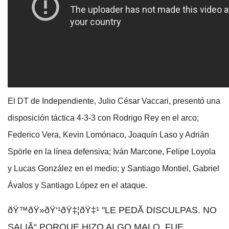
El DT de Independiente, Julio César Vaccari, presentó una
disposición táctica 4-3-3 con Rodrigo Rey en el arco;
Federico Vera, Kevin Lomónaco, Joaquín Laso y Adrián
Spörle en la línea defensiva; Iván Marcone, Felipe Loyola
y Lucas González en el medio; y Santiago Montiel, Gabriel
Ávalos y Santiago López en el ataque.
ðŸ™ðŸ»ðŸ‘¹ðŸ‡¦ðŸ‡¹ "LE PEDÃ DISCULPAS. NO
SALIÃ“ PORQUE HIZO ALGO MALO, FUE