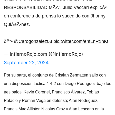
RESPONSABILIDAD MÃA". Julio Vaccari explicÃ³
en conferencia de prensa lo sucedido con Jhonny
QuiÃ±Ã³nez.
ðŸ“¹
@Carogonzalez03
pic.twitter.com/enfLnR1hKt
— InfiernoRojo.com (@InfiernoRojo)
September 22, 2024
Por su parte, el conjunto de Cristian Zermatten salió con
una disposición táctica 4-4-2 con Diego Rodríguez bajo los
tres palos; Kevin Coronel, Francisco Álvarez, Tobías
Palacio y Román Vega en defensa; Alan Rodríguez,
Francis Mac Allister, Nicolás Oroz y Alan Lescano en la