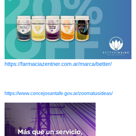
https://farmaciazentner.com.ar/marca/better/
https://www.concejosantafe.gov.ar/zoomatusideas/