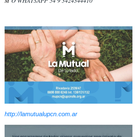
O WHATSAPP
54 9 3424344410
M
http://lamutualupcn.com.ar