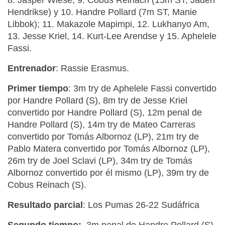
8. Jasper Wiese; 9. Cobus Reinach (15m ST, Jaden
Hendrikse) y 10. Handre Pollard (7m ST, Manie
Libbok); 11. Makazole Mapimpi, 12. Lukhanyo Am,
13. Jesse Kriel, 14. Kurt-Lee Arendse y 15. Aphelele
Fassi.
Entrenador
: Rassie Erasmus.
Primer tiempo
: 3m try de Aphelele Fassi convertido
por Handre Pollard (S), 8m try de Jesse Kriel
convertido por Handre Pollard (S), 12m penal de
Handre Pollard (S), 14m try de Mateo Carreras
convertido por Tomás Albornoz (LP), 21m try de
Pablo Matera convertido por Tomás Albornoz (LP),
26m try de Joel Sclavi (LP), 34m try de Tomás
Albornoz convertido por él mismo (LP), 39m try de
Cobus Reinach (S).
Resultado parcial
: Los Pumas 26-22 Sudáfrica