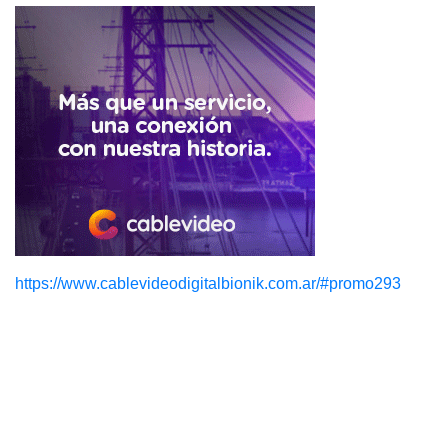
https://www.cablevideodigitalbionik.com.ar/#promo293