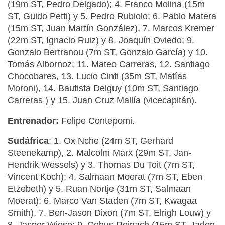
(19m ST, Pedro Delgado); 4. Franco Molina (15m
ST, Guido Petti) y 5. Pedro Rubiolo; 6. Pablo Matera
(15m ST, Juan Martín González), 7. Marcos Kremer
(22m ST, Ignacio Ruiz) y 8. Joaquín Oviedo; 9.
Gonzalo Bertranou (7m ST, Gonzalo García) y 10.
Tomás Albornoz; 11. Mateo Carreras, 12. Santiago
Chocobares, 13. Lucio Cinti (35m ST, Matías
Moroni), 14. Bautista Delguy (10m ST, Santiago
Carreras ) y 15. Juan Cruz Mallía (vicecapitán).
Entrenador:
Felipe Contepomi.
Sudáfrica
: 1. Ox Nche (24m ST, Gerhard
Steenekamp), 2. Malcolm Marx (29m ST, Jan-
Hendrik Wessels) y 3. Thomas Du Toit (7m ST,
Vincent Koch); 4. Salmaan Moerat (7m ST, Eben
Etzebeth) y 5. Ruan Nortje (31m ST, Salmaan
Moerat); 6. Marco Van Staden (7m ST, Kwagaa
Smith), 7. Ben-Jason Dixon (7m ST, Elrigh Louw) y