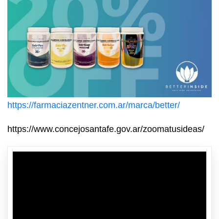
https://farmaciazentner.com.ar/marca/better/
https://www.concejosantafe.gov.ar/zoomatusideas/