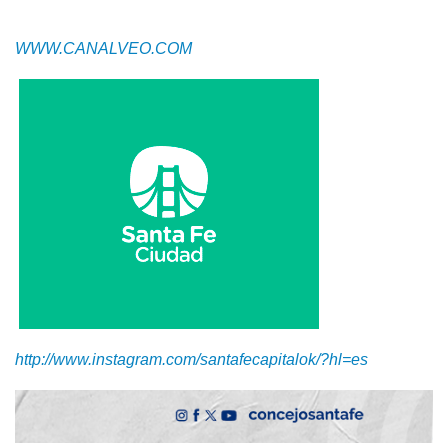
WWW.CANALVEO.COM
http://www.instagram.com/santafecapitalok/?hl=es