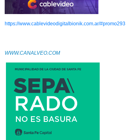
https://www.cablevideodigitalbionik.com.ar/#promo293
WWW.CANALVEO.COM