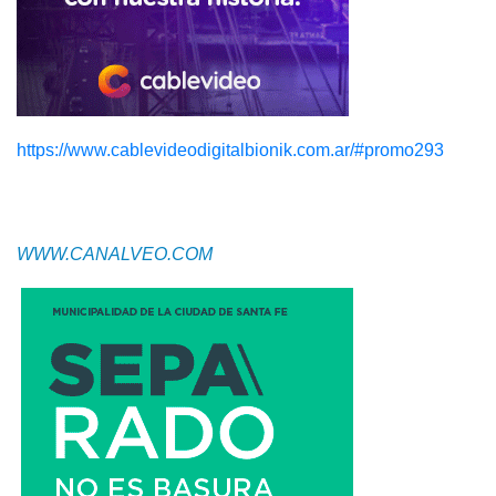
https://www.cablevideodigitalbionik.com.ar/#promo293
WWW.CANALVEO.COM