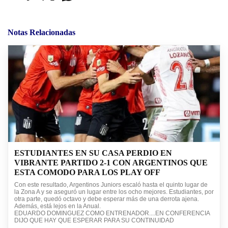
Notas Relacionadas
ESTUDIANTES EN SU CASA PERDIO EN
VIBRANTE PARTIDO 2-1 CON ARGENTINOS QUE
ESTA COMODO PARA LOS PLAY OFF
Con este resultado, Argentinos Juniors escaló hasta el quinto lugar de
la Zona A y se aseguró un lugar entre los ocho mejores. Estudiantes, por
otra parte, quedó octavo y debe esperar más de una derrota ajena.
Además, está lejos en la Anual.
EDUARDO DOMINGUEZ COMO ENTRENADOR....EN CONFERENCIA
DIJO QUE HAY QUE ESPERAR PARA SU CONTINUIDAD