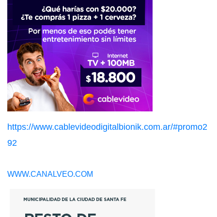
https://www.cablevideodigitalbionik.com.ar/#promo2
92
WWW.CANALVEO.COM