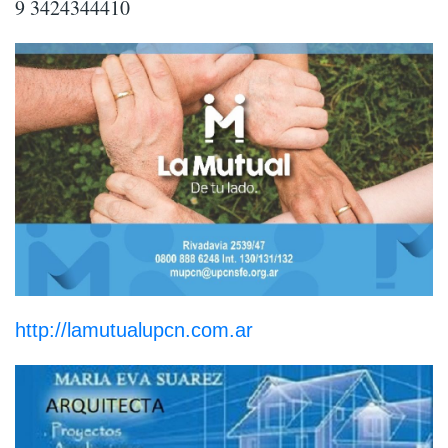
9 3424344410
http://lamutualupcn.com.ar