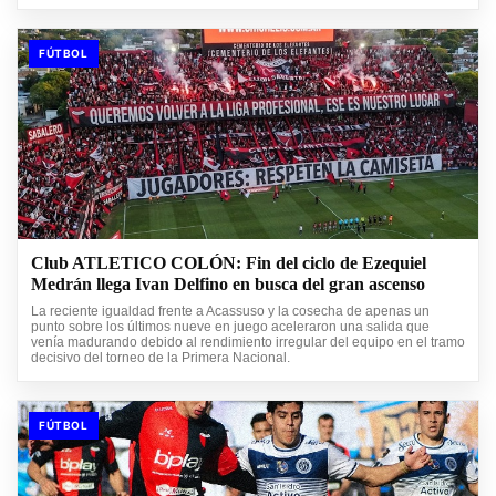
FÚTBOL
Club ATLETICO COLÓN: Fin del ciclo de Ezequiel
Medrán llega Ivan Delfino en busca del gran ascenso
La reciente igualdad frente a Acassuso y la cosecha de apenas un
punto sobre los últimos nueve en juego aceleraron una salida que
venía madurando debido al rendimiento irregular del equipo en el tramo
decisivo del torneo de la Primera Nacional.
FÚTBOL