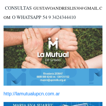
CONSULTAS
GUSTAVOANDRESLIS30@GMAIL.C
O WHATSAPP
54 9 3424344410
OM
http://lamutualupcn.com.ar