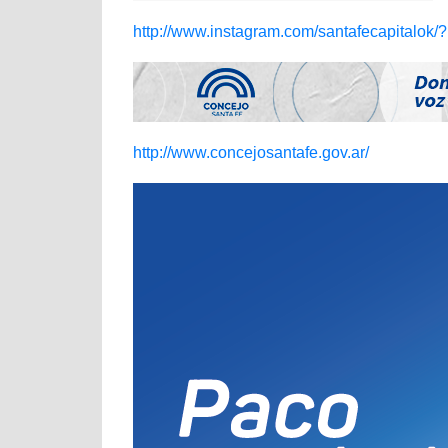
http://www.instagram.com/santafecapitalok/
http://www.concejosantafe.gov.ar/