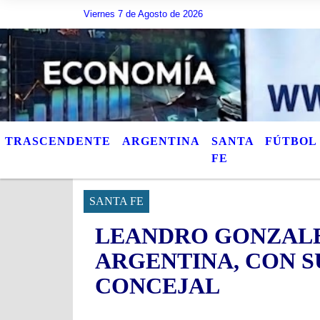
Viernes 7 de Agosto de 2026
Hoy es Viernes 7 de Agosto de 2026 y son las 17:3
TRASCENDENTE
ARGENTINA
SANTA
FÚTBOL
FE
SANTA FE
LEANDRO GONZALE
ARGENTINA, CON 
CONCEJAL