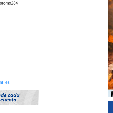
/#promo284
?hl=es