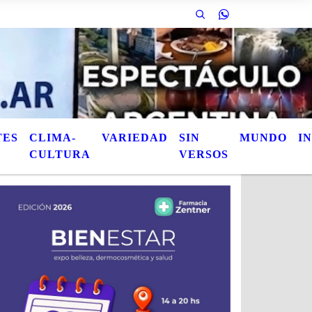
ulos de las notas publicadas. Este es el titulo de la nota / Esta es otra not
TES
CLIMA-
VARIEDAD
SIN
MUNDO
I
CULTURA
VERSOS