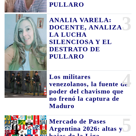
PULLARO
3
ANALIA VARELA:
DOCENTE, ANALIZA
LA LUCHA
SILENCIOSA Y EL
DESTRATO DE
PULLARO
4
Los militares
venezolanos, la fuente de
poder del chavismo que
no frenó la captura de
Maduro
5
Mercado de Pases
Argentina 2026: altas y
bajas de la Liga