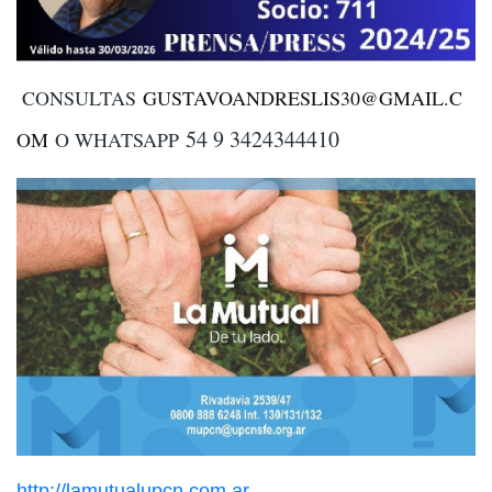
CONSULTAS
GUSTAVOANDRESLIS30@GMAIL.C
54 9 3424344410
OM
O WHATSAPP
http://lamutualupcn.com.ar