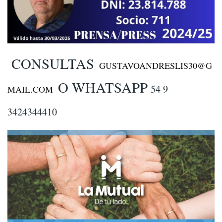
CONSULTAS
GUSTAVOANDRESLIS30@G
O WHATSAPP
54 9
MAIL.COM
3424344410