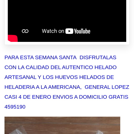
PARA ESTA SEMANA SANTA DISFRUTALAS
CON LA CALIDAD DEL AUTENTICO HELADO
ARTESANAL Y LOS HUEVOS HELADOS DE
HELADERIA A LA AMERICANA, GENERAL LOPEZ
CASI 4 DE ENERO ENVIOS A DOMICILIO GRATIS
4595190