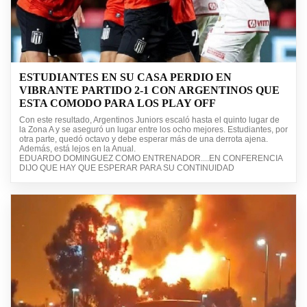
ESTUDIANTES EN SU CASA PERDIO EN
VIBRANTE PARTIDO 2-1 CON ARGENTINOS QUE
ESTA COMODO PARA LOS PLAY OFF
Con este resultado, Argentinos Juniors escaló hasta el quinto lugar de
la Zona A y se aseguró un lugar entre los ocho mejores. Estudiantes, por
otra parte, quedó octavo y debe esperar más de una derrota ajena.
Además, está lejos en la Anual.
EDUARDO DOMINGUEZ COMO ENTRENADOR....EN CONFERENCIA
DIJO QUE HAY QUE ESPERAR PARA SU CONTINUIDAD