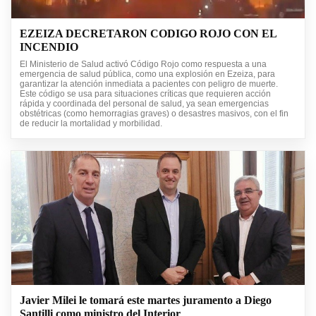
EZEIZA DECRETARON CODIGO ROJO CON EL
INCENDIO
El Ministerio de Salud activó Código Rojo como respuesta a una
emergencia de salud pública, como una explosión en Ezeiza, para
garantizar la atención inmediata a pacientes con peligro de muerte.
Este código se usa para situaciones críticas que requieren acción
rápida y coordinada del personal de salud, ya sean emergencias
obstétricas (como hemorragias graves) o desastres masivos, con el fin
de reducir la mortalidad y morbilidad.
Javier Milei le tomará este martes juramento a Diego
Santilli como ministro del Interior