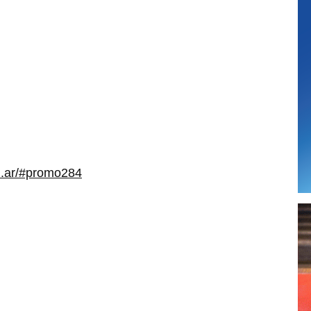
om.ar/#promo284