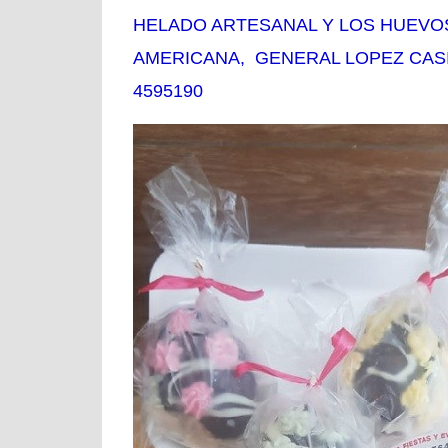
HELADO ARTESANAL Y LOS HUEVOS
AMERICANA, GENERAL LOPEZ CASI 
4595190