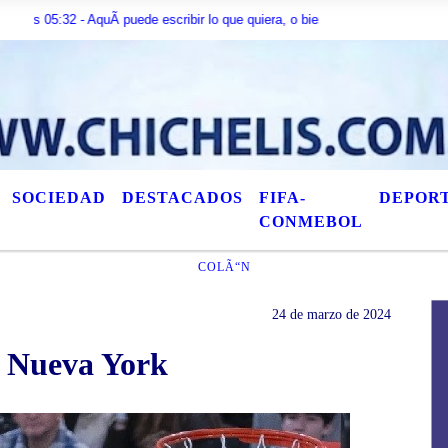
- AquÃ­ puede escribir lo que quiera, o bien puede mostrar los Ãºltimos tÃ­tul
SOCIEDAD
DESTACADOS
FIFA-
DEPOR
CONMEBOL
COLÃ“N
24 de marzo de 2024
 Nueva York