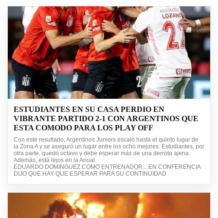
ESTUDIANTES EN SU CASA PERDIO EN
VIBRANTE PARTIDO 2-1 CON ARGENTINOS QUE
ESTA COMODO PARA LOS PLAY OFF
Con este resultado, Argentinos Juniors escaló hasta el quinto lugar de
la Zona A y se aseguró un lugar entre los ocho mejores. Estudiantes, por
otra parte, quedó octavo y debe esperar más de una derrota ajena.
Además, está lejos en la Anual.
EDUARDO DOMINGUEZ COMO ENTRENADOR....EN CONFERENCIA
DIJO QUE HAY QUE ESPERAR PARA SU CONTINUIDAD