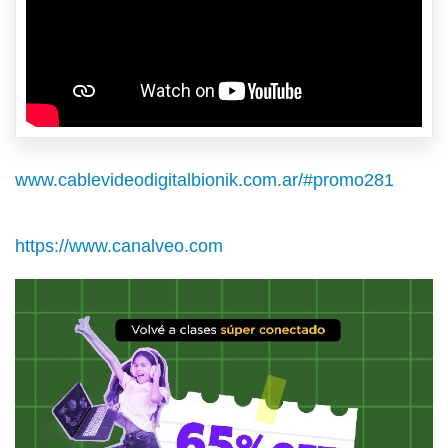
www.cablevideodigitalbionik.com.ar/#promo281
https://www.canalveo.com