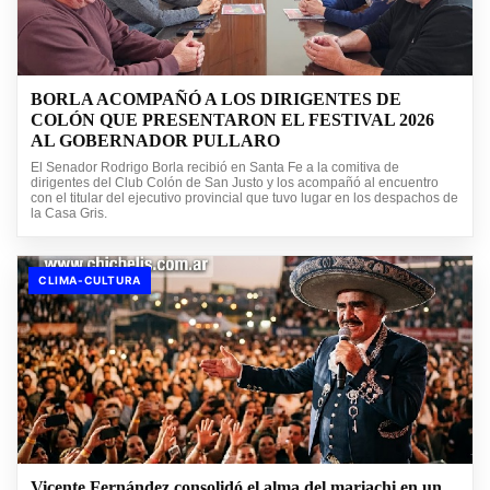
BORLA ACOMPAÑÓ A LOS DIRIGENTES DE
COLÓN QUE PRESENTARON EL FESTIVAL 2026
AL GOBERNADOR PULLARO
El Senador Rodrigo Borla recibió en Santa Fe a la comitiva de
dirigentes del Club Colón de San Justo y los acompañó al encuentro
con el titular del ejecutivo provincial que tuvo lugar en los despachos de
la Casa Gris.
CLIMA-CULTURA
Vicente Fernández consolidó el alma del mariachi en un