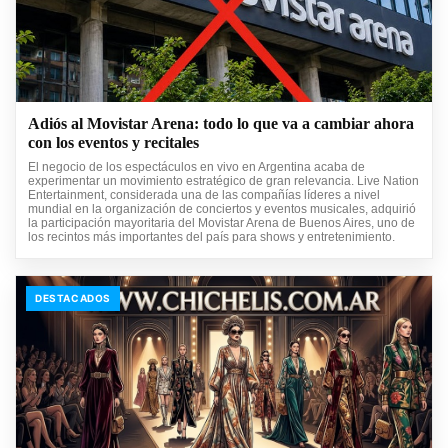
Adiós al Movistar Arena: todo lo que va a cambiar ahora
con los eventos y recitales
El negocio de los espectáculos en vivo en Argentina acaba de
experimentar un movimiento estratégico de gran relevancia. Live Nation
Entertainment, considerada una de las compañías líderes a nivel
mundial en la organización de conciertos y eventos musicales, adquirió
la participación mayoritaria del Movistar Arena de Buenos Aires, uno de
los recintos más importantes del país para shows y entretenimiento.
DESTACADOS