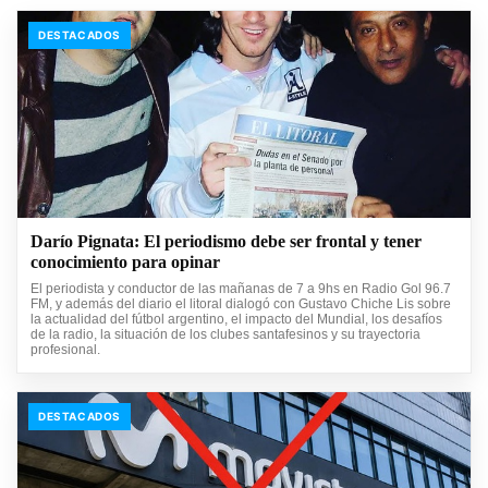
DESTACADOS
Darío Pignata: El periodismo debe ser frontal y tener
conocimiento para opinar
El periodista y conductor de las mañanas de 7 a 9hs en Radio Gol 96.7
FM, y además del diario el litoral dialogó con Gustavo Chiche Lis sobre
la actualidad del fútbol argentino, el impacto del Mundial, los desafíos
de la radio, la situación de los clubes santafesinos y su trayectoria
profesional.
DESTACADOS