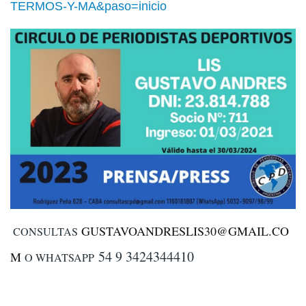
TERMOS-Y-MA&paso=inicio
GUSTAVOANDRESLIS30@GMAIL.CO
CONSULTAS
54 9 3424344410
M
O WHATSAPP