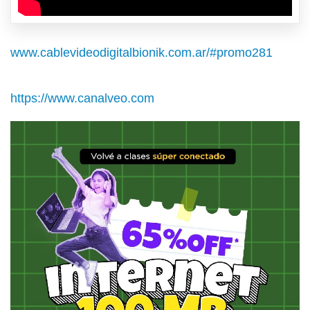
www.cablevideodigitalbionik.com.ar/#promo281
https://www.canalveo.com