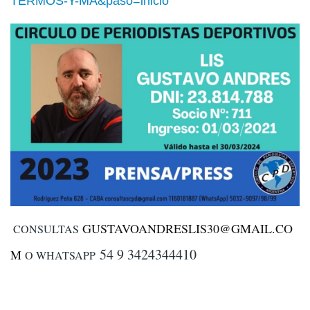
TERMOS-Y-MA&paso=inicio
GUSTAVOANDRESLIS30@GMAIL.CO
CONSULTAS
54 9 3424344410
M
O WHATSAPP