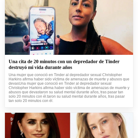
Una cita de 20 minutos con un depredador de Tinder
destruyó mi vida durante años
Una mujer que conoció en Tinder al depredador sexual Christopher
Harkins afirma haber sido víctima de amenazas de muerte y abusos que
devasUna mujer que conoció en Tinder al depredador sexual
Christopher Harkins afirma haber sido víctima de amenazas de muerte y
abusos que devastaron su salud mental durante años, tras pasar tan
solo 20 minutos con él.taron su salud mental durante años, tras pasar
tan solo 20 minutos con él.