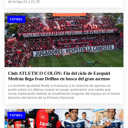
de la liga 21 o 21.30
FÚTBOL
Club ATLETICO COLÓN: Fin del ciclo de Ezequiel
Medrán llega Ivan Delfino en busca del gran ascenso
La reciente igualdad frente a Acassuso y la cosecha de apenas un
punto sobre los últimos nueve en juego aceleraron una salida que
venía madurando debido al rendimiento irregular del equipo en el tramo
decisivo del torneo de la Primera Nacional.
FÚTBOL