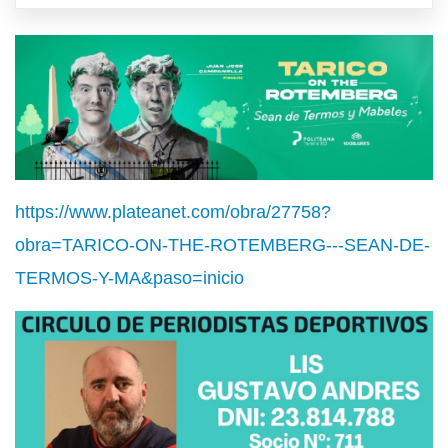
https://www.plateanet.com/obra/27758?
obra=TARICO-ON-THE-ROTEMBERG---SEAN-DE-
TERMOS-Y-MA&paso=inicio