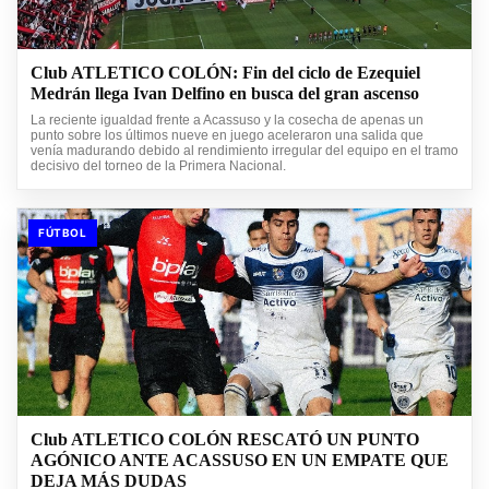
Club ATLETICO COLÓN: Fin del ciclo de Ezequiel
Medrán llega Ivan Delfino en busca del gran ascenso
La reciente igualdad frente a Acassuso y la cosecha de apenas un
punto sobre los últimos nueve en juego aceleraron una salida que
venía madurando debido al rendimiento irregular del equipo en el tramo
decisivo del torneo de la Primera Nacional.
FÚTBOL
Club ATLETICO COLÓN RESCATÓ UN PUNTO
AGÓNICO ANTE ACASSUSO EN UN EMPATE QUE
DEJA MÁS DUDAS