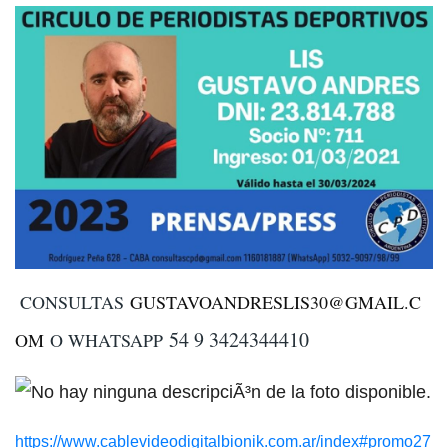
CONSULTAS
GUSTAVOANDRESLIS30@GMAIL.C
54 9 3424344410
OM
O WHATSAPP
https://www.cablevideodigitalbionik.com.ar/index#promo27