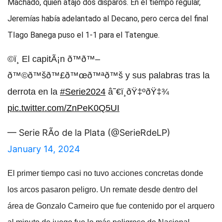
Machado, quien atajó dos disparos. En el tiempo regular,
Jeremías había adelantado al Decano, pero cerca del final
TIago Banega puso el 1-1 para el Tatengue.
©ï¸ El capitÃ¡n ð™ð™–
ð™©ð™šð™£ð™œð™ªð™š y sus palabras tras la
derrota en la
#Serie2024
â˜€ï¸ðŸ‡ºðŸ‡¾
pic.twitter.com/ZnPeK0Q5UI
— Serie RÃ­o de la Plata (@SerieRdeLP)
January 14, 2024
El primer tiempo casi no tuvo acciones concretas donde
los arcos pasaron peligro. Un remate desde dentro del
área de Gonzalo Carneiro que fue contenido por el arquero