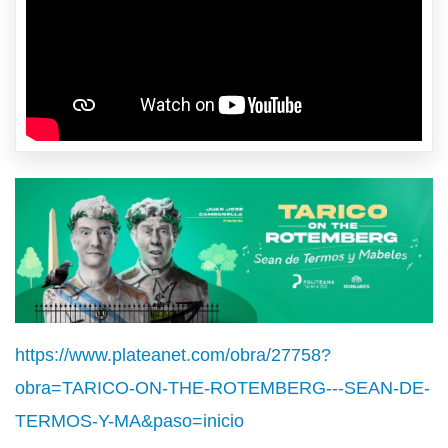
https://www.plateanet.com/obra/27758?
obra=TARICO-ON-THE-ROTEMBERG---SEAN-DE-
TERMOS-Y-MA&paso=inicio