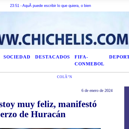
AquÃ­ puede escribir lo que quiera, o bien puede mostrar los Ãºltimos tÃ­tulos
SOCIEDAD
DESTACADOS
FIFA-
DEPOR
CONMEBOL
COLÃ“N
6 de enero de 2024
stoy muy feliz, manifestó
uerzo de Huracán