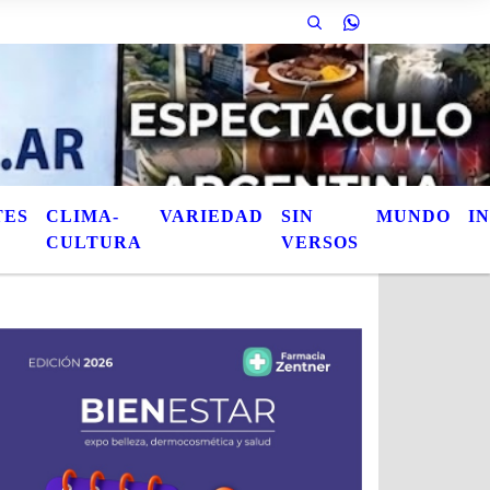
 de las notas publicadas. Este es el titulo de la nota / Esta es otra nota / 
TES
CLIMA-
VARIEDAD
SIN
MUNDO
I
CULTURA
VERSOS