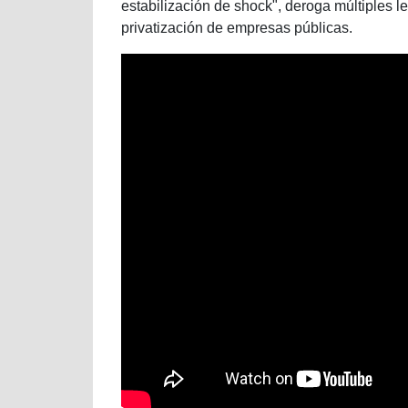
estabilización de shock", deroga múltiples l
privatización de empresas públicas.