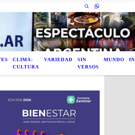
 de las notas publicadas. Este es el titulo de la nota / Esta es otra nota / 
TES
CLIMA-
VARIEDAD
SIN
MUNDO
I
CULTURA
VERSOS