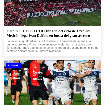
Club ATLETICO COLÓN: Fin del ciclo de Ezequiel
Medrán llega Ivan Delfino en busca del gran ascenso
La reciente igualdad frente a Acassuso y la cosecha de apenas un
punto sobre los últimos nueve en juego aceleraron una salida que
venía madurando debido al rendimiento irregular del equipo en el tramo
decisivo del torneo de la Primera Nacional.
FÚTBOL