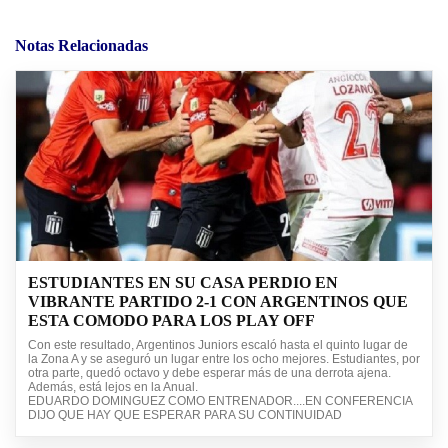
Notas Relacionadas
ESTUDIANTES EN SU CASA PERDIO EN
VIBRANTE PARTIDO 2-1 CON ARGENTINOS QUE
ESTA COMODO PARA LOS PLAY OFF
Con este resultado, Argentinos Juniors escaló hasta el quinto lugar de
la Zona A y se aseguró un lugar entre los ocho mejores. Estudiantes, por
otra parte, quedó octavo y debe esperar más de una derrota ajena.
Además, está lejos en la Anual.
EDUARDO DOMINGUEZ COMO ENTRENADOR....EN CONFERENCIA
DIJO QUE HAY QUE ESPERAR PARA SU CONTINUIDAD