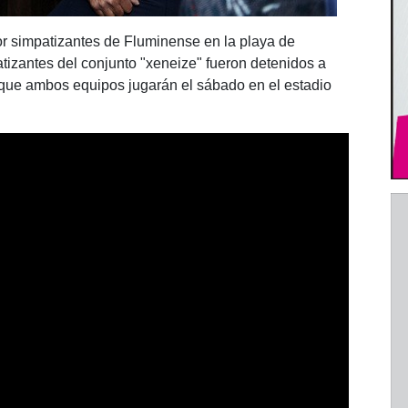
r simpatizantes de Fluminense en la playa de
izantes del conjunto "xeneize" fueron detenidos a
s que ambos equipos jugarán el sábado en el estadio