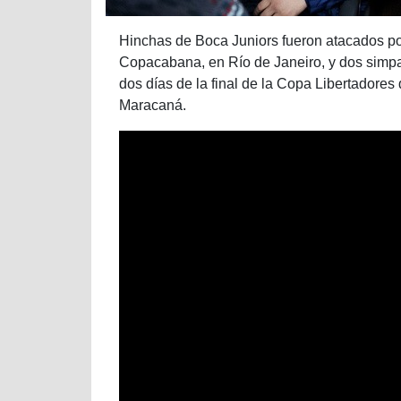
Hinchas de Boca Juniors fueron atacados po
Copacabana, en Río de Janeiro, y dos simpat
dos días de la final de la Copa Libertadore
Maracaná.