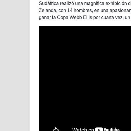
Sudáfrica realizó una magnífica exhibición 
Zelanda, con 14 hombres, en una apasionant
ganar la Copa Webb Ellis por cuarta vez, un 