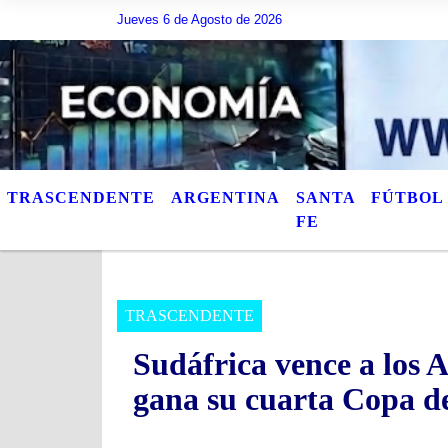
ir lo que quiera, o bien puede mostrar los Ãºltimos tÃ­tulos de las notas publ
Jueves 6 de Agosto de 2026
TRASCENDENTE
ARGENTINA
SANTA
FÚTBOL
FE
TRASCENDENTE
Sudáfrica vence a los 
gana su cuarta Copa d