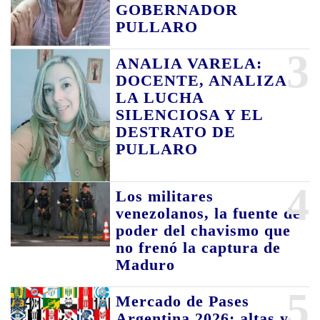
GOBERNADOR
PULLARO
3
ANALIA VARELA:
DOCENTE, ANALIZA
LA LUCHA
SILENCIOSA Y EL
DESTRATO DE
PULLARO
4
Los militares
venezolanos, la fuente de
poder del chavismo que
no frenó la captura de
Maduro
5
Mercado de Pases
Argentina 2026: altas y