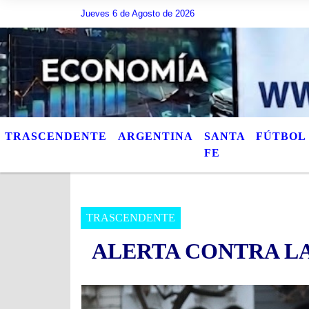
escribir lo que quiera, o bien puede mostrar los Ãºltimos tÃ­tulos de las nota
Jueves 6 de Agosto de 2026
TRASCENDENTE
ARGENTINA
SANTA
FÚTBOL
FE
TRASCENDENTE
ALERTA CONTRA LA