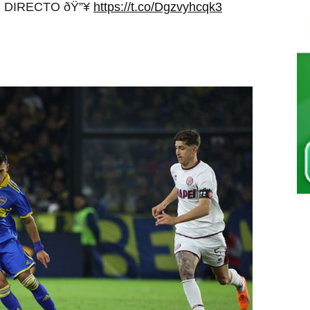
en DIRECTO ðŸ”¥
https://t.co/Dgzvyhcqk3